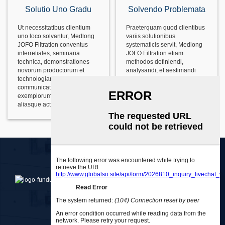
Solutio Uno Gradu
Solvendo Problemata
Ut necessitatibus clientium
Praeterquam quod clientibus
uno loco solvantur, Medlong
variis solutionibus
JOFO Filtration conventus
systematicis servit, Medlong
interretiales, seminaria
JOFO Filtration etiam
technica, demonstrationes
methodos definiendi,
novorum productorum et
analysandi, et aestimandi
technologiarum,
varia problemata praebet.
communicationem
exemplorum prosperorum,
aliasque actiones habebit.