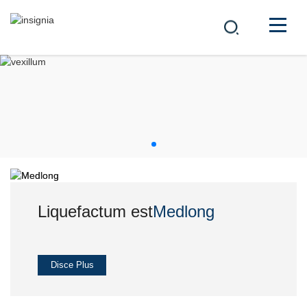
SOCIETAS
PRODUCTA
中文
SOLUTIONES
NUNTII
CURSUS HONORUM
Liquefactum est
Liquefactum est
Medlong
Medlong
Medlong
CONTACTUS
Disce Plus
Disce Plus