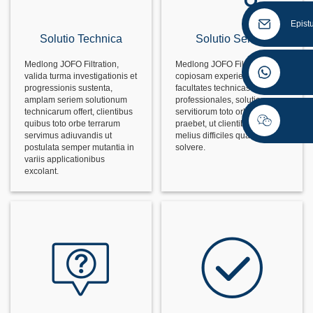
Epist
Solutio Technica
Solutio Servitii
Medlong JOFO Filtration,
Medlong JOFO Filtration, per
valida turma investigationis et
copiosam experientiam et
progressionis sustenta,
facultates technicas
amplam seriem solutionum
professionales, solutiones
technicarum offert, clientibus
servitiorum toto orbe terrarum
quibus toto orbe terrarum
praebet, ut clientibus adiuvet
servimus adiuvandis ut
melius difficiles quaestiones
postulata semper mutantia in
solvere.
variis applicationibus
excolant.